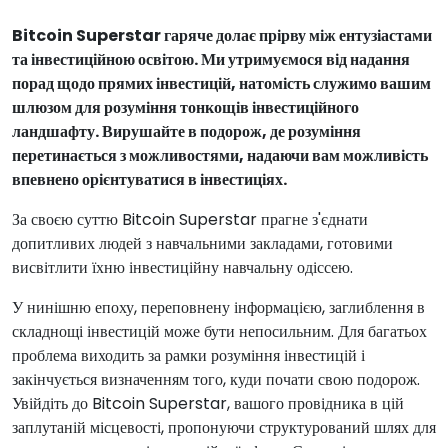
Bitcoin Superstar гаряче долає прірву між ентузіастами
та інвестиційною освітою. Ми утримуємося від надання
порад щодо прямих інвестицій, натомість служимо вашим
шлюзом для розуміння тонкощів інвестиційного
ландшафту. Вирушайте в подорож, де розуміння
перетинається з можливостями, надаючи вам можливість
впевнено орієнтуватися в інвестиціях.
За своєю суттю Bitcoin Superstar прагне з'єднати
допитливих людей з навчальними закладами, готовими
висвітлити їхню інвестиційну навчальну одіссею.
У нинішню епоху, переповнену інформацією, заглиблення в
складнощі інвестицій може бути непосильним. Для багатьох
проблема виходить за рамки розуміння інвестицій і
закінчується визначенням того, куди почати свою подорож.
Увійдіть до Bitcoin Superstar, вашого провідника в цій
заплутаній місцевості, пропонуючи структурований шлях для