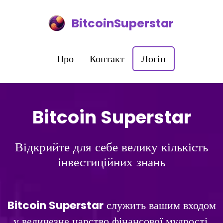
BitcoinSuperstar
Про
Контакт
Логін
Bitcoin Superstar
Відкрийте для себе велику кількість
інвестиційних знань
Bitcoin Superstar
служить вашим входом
у величезне царство фінансової мудрості,