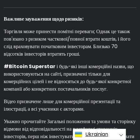
Важливе зауваження щодо ризиків:
Торгівля може принести помітні переваги; Однак це також
пов'язано з ризиком часткової/повної втрати коштів, і його
слід враховувати початковим інвесторам. Близько 70
відсотків інвесторів втратять гроші.
#Bitcoin Superstar
і будь-які інші комерційні назви, що
використовуються на сайті, призначені тільки для
комерційних цілей і не відносяться до будь-якої конкретної
компанії або конкретних постачальників послуг.
Відео призначене лише для комерційної презентації та
ілюстрації, а всі учасники є акторами.
Уважно прочитайте Загальні положення та умови та сторінку
відмови від відповідальності на платформі сторонніх
Ukrainian
інвесторів, перш ніж інвестувати. Користувачі повинні знати