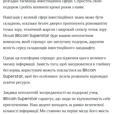
розгадки таємниць інвестиційної сфери. Спростіть свою
подорож і робіть впевнені кроки разом з нами.
Навігація у великій сфері інвестиційних знань може бути
складною, оскільки безліч джерел пропонують різноманітні
точки зору, технічний жаргон і широкий спектр точок зору.
Нехай Bitcoin Superstar буде вашим непохитним
компасом, який спрощує цю заплутану подорож, даруючи
ясність серед складнощів інвестиційного ландшафту.
Однак ця платформа спрощує дослідження цього великого
океану інформації. Замість того, щоб занурюватися в глибину
без керма, користувачі можуть покластися на Bitcoin
Superstar, щоб без особливих зусиль розкопати відповідні
освітні ресурси.
Завдяки непохитній зосередженості на подорожі учня,
Bitcoin Superstar гарантує, що люди не відчуватимуть себе
пригніченими. Наш акцент виходить за рамки величезної
кількості інформації; Ми ставимо на перше місце його якість