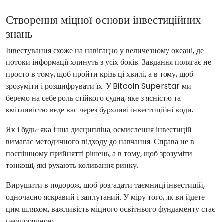
Створення міцної основи інвестиційних
знань
Інвестування схоже на навігацію у величезному океані, де
потоки інформації хлинуть з усіх боків. Завдання полягає не
просто в тому, щоб пройти крізь ці хвилі, а в тому, щоб
зрозуміти і розшифрувати їх. У Bitcoin Superstar ми
беремо на себе роль стійкого судна, яке з ясністю та
кмітливістю веде вас через бурхливі інвестиційні води.
Як і будь-яка інша дисципліна, осмислення інвестицій
вимагає методичного підходу до навчання. Справа не в
поспішному прийнятті рішень, а в тому, щоб зрозуміти
тонкощі, які рухають коливання ринку.
Вирушити в подорож, щоб розгадати таємниці інвестицій,
одночасно яскравий і заплутаний. У міру того, як ви йдете
цим шляхом, важливість міцного освітнього фундаменту стає
першорядною.