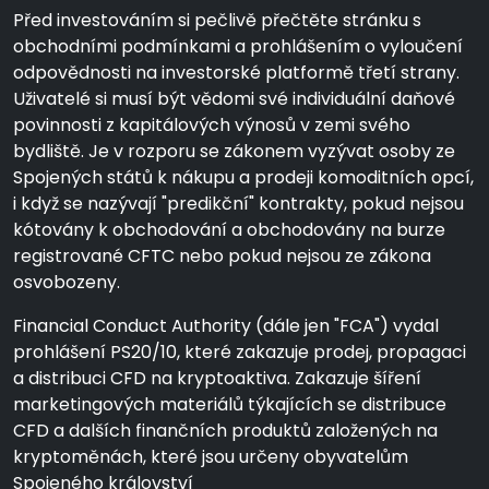
Před investováním si pečlivě přečtěte stránku s
obchodními podmínkami a prohlášením o vyloučení
odpovědnosti na investorské platformě třetí strany.
Uživatelé si musí být vědomi své individuální daňové
povinnosti z kapitálových výnosů v zemi svého
bydliště. Je v rozporu se zákonem vyzývat osoby ze
Spojených států k nákupu a prodeji komoditních opcí,
i když se nazývají "predikční" kontrakty, pokud nejsou
kótovány k obchodování a obchodovány na burze
registrované CFTC nebo pokud nejsou ze zákona
osvobozeny.
Financial Conduct Authority (dále jen "FCA") vydal
prohlášení PS20/10, které zakazuje prodej, propagaci
a distribuci CFD na kryptoaktiva. Zakazuje šíření
marketingových materiálů týkajících se distribuce
CFD a dalších finančních produktů založených na
kryptoměnách, které jsou určeny obyvatelům
Spojeného království