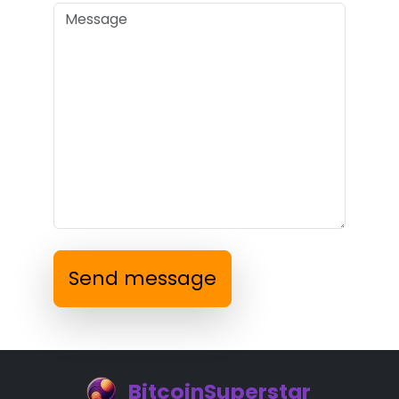
Send message
BitcoinSuperstar