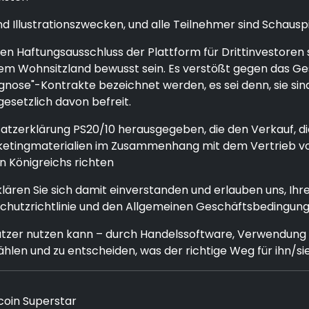
d Illustrationszwecken, und alle Teilnehmer sind Schauspi
 Haftungsausschluss der Plattform für Drittinvestoren s
n ihrem Wohnsitzland bewusst sein. Es verstößt gegen das 
rognose"-Kontrakte bezeichnet werden, es sei denn, sie s
gesetzlich davon befreit.
dsatzerklärung PS20/10 herausgegeben, die den Verkauf, d
Marketingmaterialien im Zusammenhang mit dem Vertrieb 
n Königreichs richten
rklären Sie sich damit einverstanden und erlauben uns, 
nschutzrichtlinie und den Allgemeinen Geschäftsbedingu
utzer nutzen kann – durch Handelssoftware, Verwendung 
ählen und zu entscheiden, was der richtige Weg für ihn/sie
coin Superstar