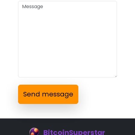
Send message
BitcoinSuperstar