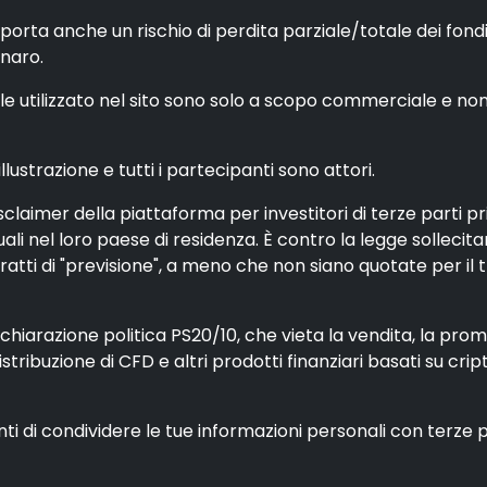
porta anche un rischio di perdita parziale/totale dei fon
enaro.
utilizzato nel sito sono solo a scopo commerciale e non si 
ustrazione e tutti i partecipanti sono attori.
claimer della piattaforma per investitori di terze parti p
iduali nel loro paese di residenza. È contro la legge sollec
tti di "previsione", a meno che non siano quotate per il 
iarazione politica PS20/10, che vieta la vendita, la promoz
distribuzione di CFD e altri prodotti finanziari basati su cri
enti di condividere le tue informazioni personali con terze 