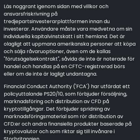
Läs noggrant igenom sidan med villkor och
ansvarsfriskrivning på
tredjepartsinvesterarplattformen innan du
investerar. Användare måste vara medvetna om sin
individuella kapitalvinstskatt i sitt hemland. Det är
olagligt att uppmana amerikanska personer att köpa
och sälja råvaruoptioner, även om de kallas
"förutsägelsekontrakt", såvida de inte är noterade för
handel och handlas på en CFTC-registrerad börs
eller om de inte är lagligt undantagna.
Financial Conduct Authority ('FCA') har utfärdat ett
policyuttalande PS20/10, som förbjuder försäljning,
marknadsföring och distribution av CFD på
kryptotillgångar. Det förbjuder spridning av
marknadsföringsmaterial som rör distribution av
CFD:er och andra finansiella produkter baserade på
kryptovalutor och som riktar sig till invånare i
Storbritannien