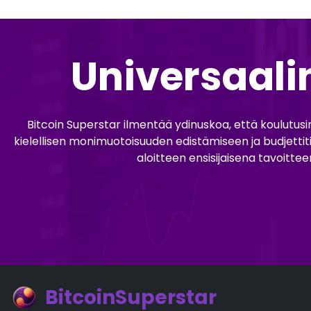
Universaali
Bitcoin Superstar ilmentää ydinuskoa, että koulutusinv
kielellisen monimuotoisuuden edistämiseen ja budjettit
aloitteen ensisijaisena tavoitte
BitcoinSuperstar