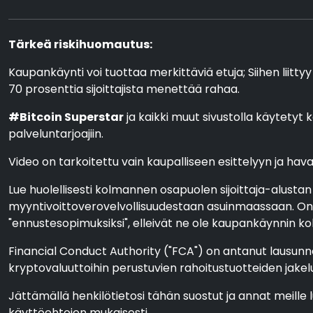
Tärkeä riskihuomautus:
Kaupankäynti voi tuottaa merkittäviä etuja; Siihen liittyy
70 prosenttia sijoittajista menettää rahaa.
#Bitcoin Superstar
ja kaikki muut sivustolla käytetyt k
palveluntarjoajiin.
Video on tarkoitettu vain kaupalliseen esittelyyn ja havain
Lue huolellisesti kolmannen osapuolen sijoittaja-alustan
myyntivoittoverovelvollisuudestaan asuinmaassaan. On l
"ennustesopimuksiksi", elleivät ne ole kaupankäynnin koht
Financial Conduct Authority ("FCA") on antanut lausunno
kryptovaluuttoihin perustuvien rahoitustuotteiden jakel
Jättämällä henkilötietosi tähän suostut ja annat meille 
käyttöehtojen mukaisesti.