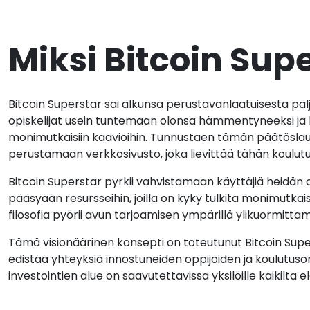
Miksi Bitcoin Supe
Bitcoin Superstar sai alkunsa perustavanlaatuisesta palj
opiskelijat usein tuntemaan olonsa hämmentyneeksi 
monimutkaisiin kaavioihin. Tunnustaen tämän päätöslau
perustamaan verkkosivusto, joka lievittää tähän koulut
Bitcoin Superstar pyrkii vahvistamaan käyttäjiä heidän
pääsyään resursseihin, joilla on kyky tulkita monimutkai
filosofia pyörii avun tarjoamisen ympärillä ylikuormittam
Tämä visionäärinen konsepti on toteutunut Bitcoin Supe
edistää yhteyksiä innostuneiden oppijoiden ja koulutusor
investointien alue on saavutettavissa yksilöille kaikilta e