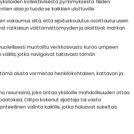
ksilöiden kollektiivisesta pyrkimyksestä. Niiden
tien alaa ja tuoda se kaikkien ulottuville.
einen vakaumus siitä, että sijoituskoulutus osoittautui usein
stivat ratkaisun välttämättömyyden ja aloittivat matkan
huolellisesti muotoiltu verkkosivusto kuroo umpeen
n välillä, jotka navigoivat taitavasti tämän
n tämä alusta varmistaa henkilökohtaisen, kattavan ja
 resurssina, joka antaa yksilöille mahdollisuuden ottaa
ätöksiä. Olitpa kokenut sijoittaja tai vasta
teellinen valinta kaikille, jotka haluavat sukeltaa