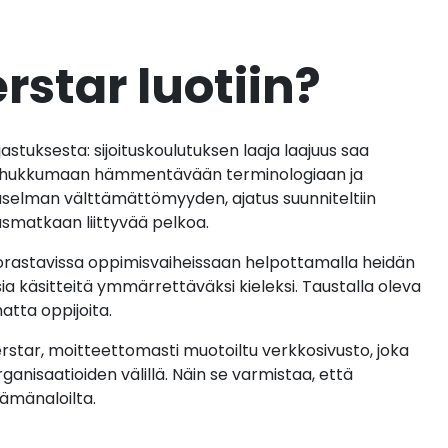
rstar luotiin?
astuksesta: sijoituskoulutuksen laaja laajuus saa
ja hukkumaan hämmentävään terminologiaan ja
selman välttämättömyyden, ajatus suunniteltiin
usmatkaan liittyvää pelkoa.
 orastavissa oppimisvaiheissaan helpottamalla heidän
sia käsitteitä ymmärrettäväksi kieleksi. Taustalla oleva
atta oppijoita.
rstar, moitteettomasti muotoiltu verkkosivusto, joka
ganisaatioiden välillä. Näin se varmistaa, että
lämänaloilta.