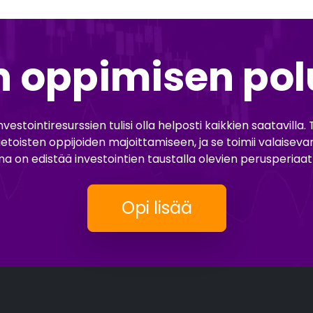
n oppimisen po
estointiresurssien tulisi olla helposti kaikkien saatavilla
ietoisten oppijoiden majoittamiseen, ja se toimii valaise
ena on edistää investointien taustalla olevien perusperia
Opi lisää