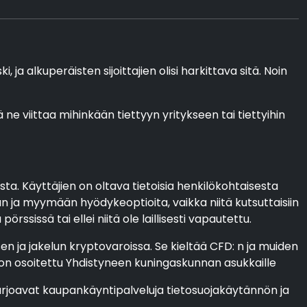
ja alkuperäisten sijoittajien olisi harkittava sitä. Noin
ä ne viittaa mihinkään tiettyyn yritykseen tai tiettyihin
ta. Käyttäjien on oltava tietoisia henkilökohtaisesta
 ja myymään hyödykeoptioita, vaikka niitä kutsuttaisiin
sissä tai ellei niitä ole laillisesti vapautettu.
n ja jakelun kryptovaroissa. Se kieltää CFD: n ja muiden
a on osoitettu Yhdistyneen kuningaskunnan asukkaille
 tarjoavat kaupankäyntipalveluja tietosuojakäytännön ja