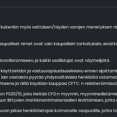
 kuitenkin myös osittaisen/täyden varojen menetyksen riski, 
aupalliset nimet ovat vain kaupallisiin tarkoituksiin, eivätk
nollistamiseen, ja kaikki osallistujat ovat näyttelijöitä.
 käyttöehdot ja vastuuvapauslausekesivu ennen sijoittamis
ain vastaista pyytää yhdysvaltalaisia henkilöitä ostamaan
eena ja niillä käydään kauppaa CFTC: n rekisteröimässä pörs
n PS20/10, joka kieltää CFD:n myynnin, myynninedistämise
uun liittyvien markkinointimateriaalien levittämisen, jotk
luvan jakaa henkilötietojasi kolmansille osapuolille, jotka