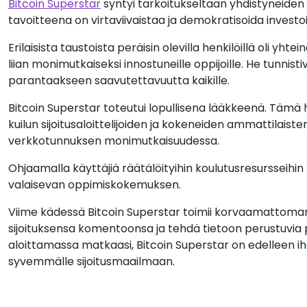
Bitcoin Superstar
syntyi tarkoitukseltaan yhdistyneiden y
tavoitteena on virtaviivaistaa ja demokratisoida investoin
Erilaisista taustoista peräisin olevilla henkilöillä oli yht
liian monimutkaiseksi innostuneille oppijoille. He tunni
parantaakseen saavutettavuutta kaikille.
Bitcoin Superstar toteutui lopullisena lääkkeenä. Tämä 
kuilun sijoitusaloittelijoiden ja kokeneiden ammattilaiste
verkkotunnuksen monimutkaisuudessa.
Ohjaamalla käyttäjiä räätälöityihin koulutusresursseihi
valaisevan oppimiskokemuksen.
Viime kädessä Bitcoin Superstar toimii korvaamattomana
sijoituksensa komentoonsa ja tehdä tietoon perustuvia pä
aloittamassa matkaasi, Bitcoin Superstar on edelleen ihan
syvemmälle sijoitusmaailmaan.