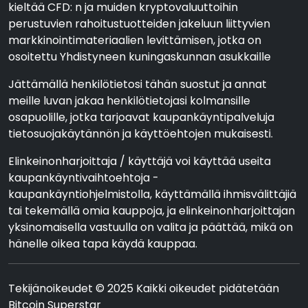
kieltää CFD: n ja muiden kryptovaluuttoihin
perustuvien rahoitustuotteiden jakeluun liittyvien
markkinointimateriaalien levittämisen, jotka on
osoitettu Yhdistyneen kuningaskunnan asukkaille
Jättämällä henkilötietosi tähän suostut ja annat
meille luvan jakaa henkilötietojasi kolmansille
osapuolille, jotka tarjoavat kaupankäyntipalveluja
tietosuojakäytännön ja käyttöehtojen mukaisesti.
Elinkeinonharjoittaja / käyttäjä voi käyttää useita
kaupankäyntivaihtoehtoja -
kaupankäyntiohjelmistolla, käyttämällä ihmisvälittäjiä
tai tekemällä omia kauppoja, ja elinkeinonharjoittajan
yksinomaisella vastuulla on valita ja päättää, mikä on
hänelle oikea tapa käydä kauppaa.
Tekijänoikeudet © 2025 Kaikki oikeudet pidätetään
Bitcoin Superstar