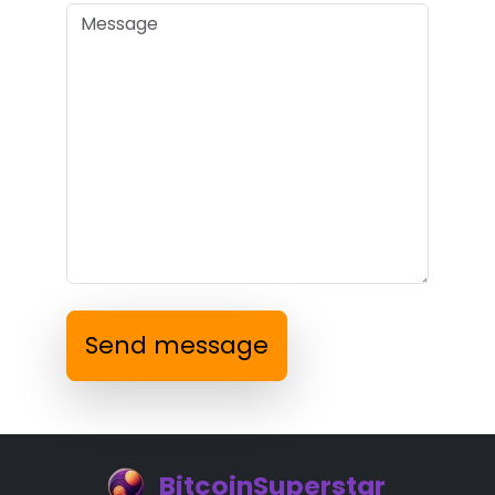
Send message
BitcoinSuperstar