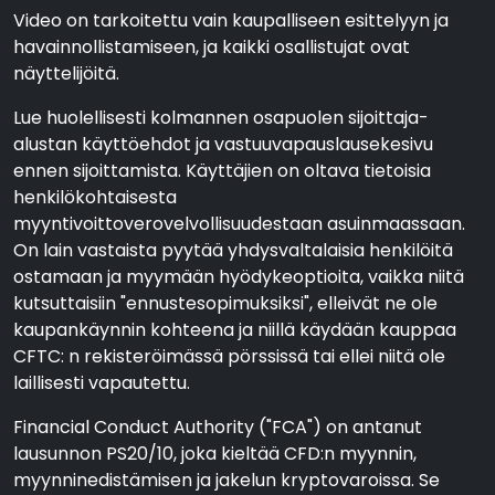
Video on tarkoitettu vain kaupalliseen esittelyyn ja
havainnollistamiseen, ja kaikki osallistujat ovat
näyttelijöitä.
Lue huolellisesti kolmannen osapuolen sijoittaja-
alustan käyttöehdot ja vastuuvapauslausekesivu
ennen sijoittamista. Käyttäjien on oltava tietoisia
henkilökohtaisesta
myyntivoittoverovelvollisuudestaan asuinmaassaan.
On lain vastaista pyytää yhdysvaltalaisia henkilöitä
ostamaan ja myymään hyödykeoptioita, vaikka niitä
kutsuttaisiin "ennustesopimuksiksi", elleivät ne ole
kaupankäynnin kohteena ja niillä käydään kauppaa
CFTC: n rekisteröimässä pörssissä tai ellei niitä ole
laillisesti vapautettu.
Financial Conduct Authority ("FCA") on antanut
lausunnon PS20/10, joka kieltää CFD:n myynnin,
myynninedistämisen ja jakelun kryptovaroissa. Se